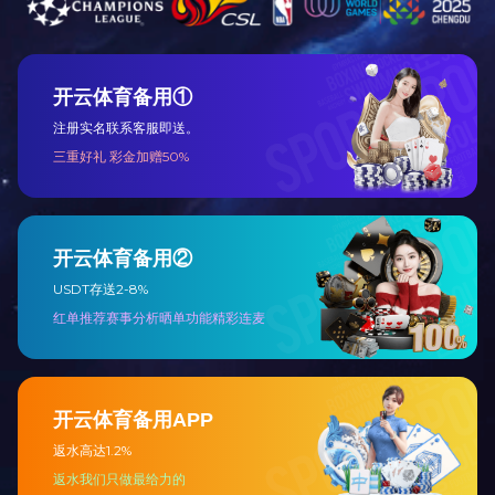
20x2000mm 四辊aty爱体
育·(中国)平台官方网站
«
1
2
3
»