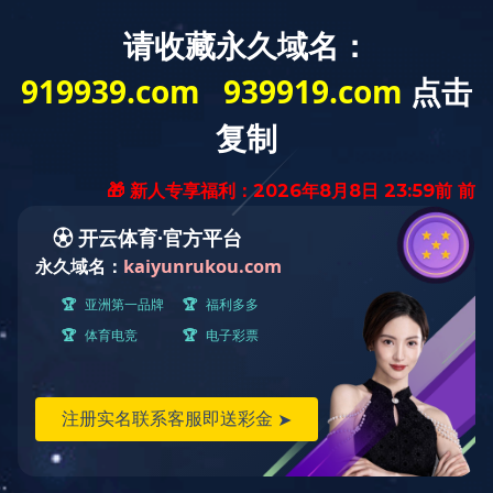

首页
产品中心
产品中心
产品中心
120x3200mm 三辊aty爱
体育·(中国)平台官方网
站
80x3200mm 三辊aty爱体
育·(中国)平台官方网站