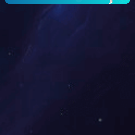
头处掉落的物料拾起。
3.检查三辊aty爱体育·(中国)平台官方网站是否跑偏，接头
连接是否完好。及时调整修复。
4.火灾在夜间还没有完全扑灭，所以需要有人值班，防止
火灾燃烧和损坏设备。
5.机修工应及时给各部件添加黄油和机油，按时检查各机
器是否有异常运动，发现及时处理，及时检查各部件是否
缺失，发现缺失及时弥补。
140x4500mm 三辊aty爱体育·(中
国)平台官方网站的优点
1.托辊采用高强度高寿命实心轴承托辊，使用寿命长，变
形小。
2.传动齿轮采用锻造高碳钢，硬度高，耐磨性强。