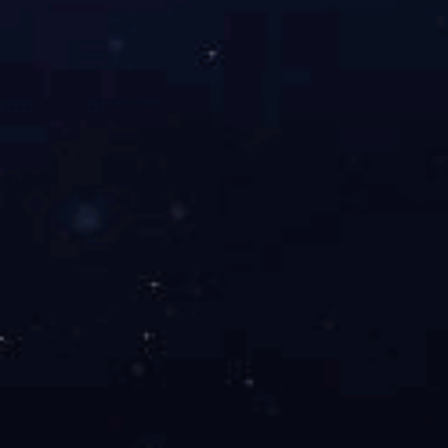
解决方案
常见问题
ATY爱体育·(中国)平台官方网站
Call us:
18671110001
Email:
sales@aty爱体育·(中国)平台官方网站group.com
地址:
湖北省鄂州市鄂城区四海大道特1号
© 2024 aty爱体育·(中国)平台官方网站-aty爱体育·(中国)平
台官方网站 版权所有 鄂ICP备16021647号-2