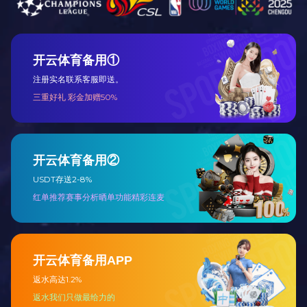
型号
尺寸
长度
弯曲
曲
速度
XW11S-
4500毫
125毫
4米/分
9050x4470x348
140毫米
140X4500
米
米
钟
毫米
aty爱体育·(中国)平台官方网站
140x4500mm 三辊aty爱体育·(中
国)平台官方网站的详细信息
1)精密的制品精度，独特的弯曲工艺，高精度的端部预
弯，连续弯曲无后角，弯曲过程数字控制;
2)板材的端部预弯，采用整体式底盘，基础简单，移动作
业设置方便;
3)卷制O型，U型，多段R型等多种弯曲形状，非常适合中
厚板，卷制出直线度很高的制品;