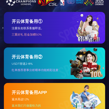
目实施单位、国家重点技术创新项目实施单位、国家“十五”重点
进口技术项目实施单位。
1958年，鄂重成立于“三国吴王旧都”-湖北省鄂州市，是前一机
部指定生产aty爱体育·(中国)平台官方网站和矫平机的重型锻造
成型设备企业之一，是中国金属成型行业的著名品牌。
2008年，在aty爱体育·(中国)平台官方网站重组国有企业后，aty
爱体育·(中国)平台官方网站成立，这是一家具有独立法人资格的
制造公司，为重大国家项目和关键项目提供了大量设备。同时，
与印度BHEL、俄罗斯ENERGO AVANGARD、泰国SIAM
SUNTECH、印度尼西亚MECO、阿塞拜疆AZENCO、伊朗
BIMIKS等不同国家的客户保持长期合作。
产品中心
应用案例