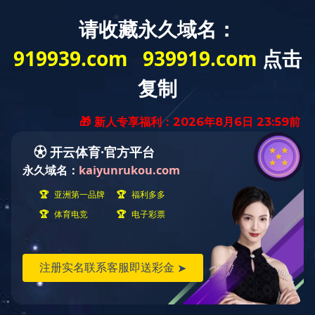

首页
关于我们
我们的历史
我们的历史
aty爱体育·(中国)平台官方网站是aty爱体育·(中国)平台官方网站
和矫平机的重型锻造设备企业之一，经过了改造、重组，在制造
船用aty爱体育·(中国)平台官方网站、大型三辊aty爱体育·(中国)
平台官方网站、液压aty爱体育·(中国)平台官方网站、数控四辊
aty爱体育·(中国)平台官方网站、数控矫平机等金属成形设备方
面积累了丰富的经验。对于国家重大项目和重点项目提供大量设
备，如三峡大坝、鸟巢、国家表演艺术中心、北京首都国际机场
第三航站楼等，选择aty爱体育·(中国)平台官方网站产品而不是
外国产品。
公司拥有多项专利技术的独立知识产权，是国家高新技术企业，
并且获得了湖北省科技进步奖、湖北省技术发明奖、中国机械工