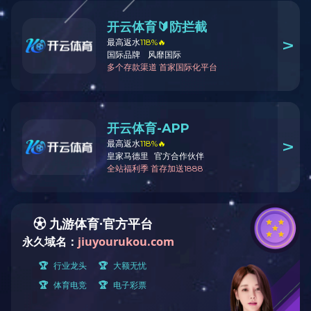
应用案例
解决方案
常见问题
ATY爱体育·(中国)平台官方网站
Call us:
18671110001
Email:
sales@aty爱体育·(中国)平台官方网站group.com
地址:
湖北省鄂州市鄂城区四海大道特1号