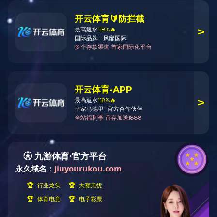
矫平技术的进步
高精度辊配置
冲击的基础在于这些机器内滚筒的复杂配置。矫平技术结
合了高精度滚子阵列，这些辊阵列协同工作，对金属板表
面施加受控压力。这些配置旨在适应各种材料和厚度，确
保应用的多功能性。
无与伦比的准确度的计算机化控制
现代矫平机的决定性特征之一是计算机控制的集成。这些
系统在调平过程中具有无与伦比的准确性和可重复性。操