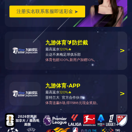
作员可以编程特定的参数，根据每张金属板的独特特性调
整机器的性能。其结果是精确度，符合汽车、航空航天等
行业的严格标准。
实现一致的平坦性
缓解残留压力
由于各种制造工艺，余力是金属板固有的。矫平机擅长通
过在表面上施加受控压力来缓解这些应力。这种系统的方
法不仅使钣金变平，还有助于其稳定性和结构完整性，确
保材料保持其预期形式。