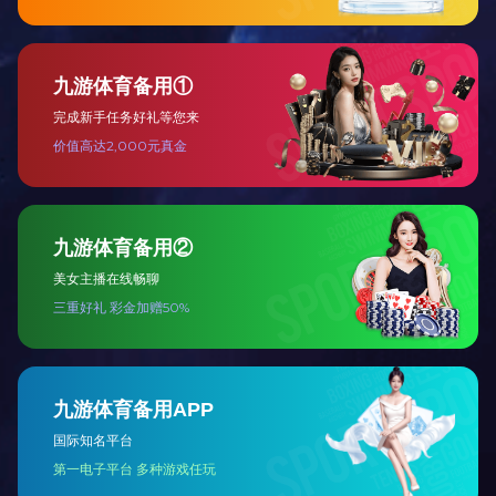
满足每个项目的具体要求，而无需进行广泛的重新工具或
调整。这种多功能性不仅加快了制造工作流程，还有助于
提高生产流程的整体效率和敏捷性。
总之，金属板矫平机对制造工作流程的变革性影响怎么强
调都不为过。这些机器通过简化线圈到平面的转换，实现
精确对齐，并展示材料处理的多功能性，有助于金属制造
过程的整体效率和精度。随着行业不断发展，并要求更高
的质量和灵活性标准，金属板矫直器成为不可或缺的工
具，为现代制造领域的成功奠定了基础。他们增强工作流
程、减少浪费和提高制造部件整体质量的能力使他们成为
金属制造工艺持续演变的关键参与者。
上一篇:
探索现代金属板矫平机技术的多功能性