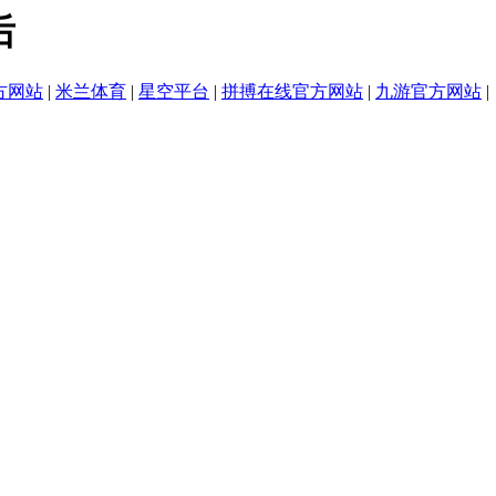
后
方网站
|
米兰体育
|
星空平台
|
拼搏在线官方网站
|
九游官方网站
|