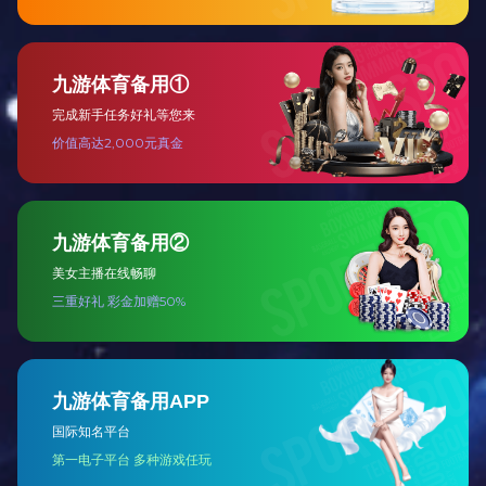
2021年中国国际金属成型展于2021年7月27日在上海国际会
展中心正式开幕！这次展览吸引了许多知名制造商参加展
览，为业内人士带来了一场“视觉盛宴”。
查看更多
2024-04-16
鄂重200/4500超大型全液压三辊aty爱体育·(中国)平台官方
网站已投入生产！
2022年9月，鄂重再次传来好消息：国际贸易部与阿拉伯联
合酋长国的兰普雷尔签署了一套200X4500全液压水平向下