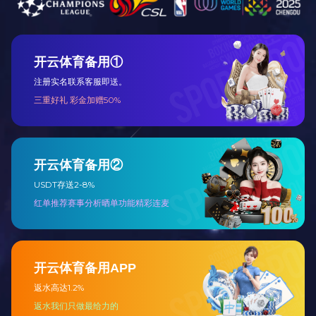
查看更多
2024-04-16
2021年中国国际金属成型展有一个完美的结局！