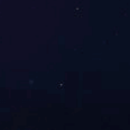
2024-04-16
EZW11SY-160-3200压力容器中的aty爱体育·(中国)平台官
方网站
永盛机械工业（昆山）有限公司主要为炼油、化工、石
化、纺织、食品和新能源行业提供各种压力容器和服务，
产品包括各种低压、中压、高压换热器、反应堆、分离容
器、储存容器。