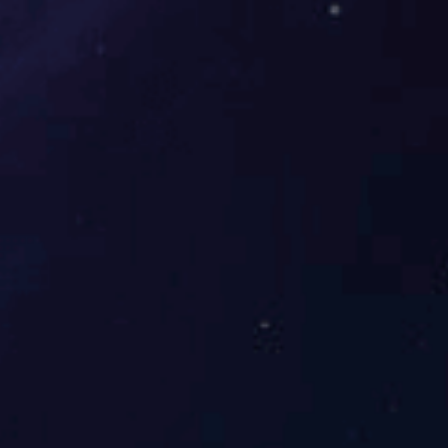
2024-04-16
荣誉证书
查看更多
«
1
»
产品中心